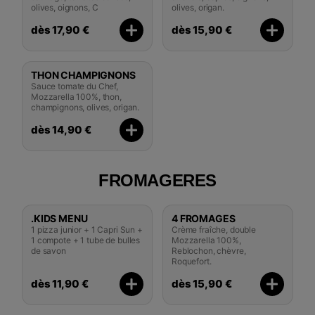
olives, oignons, C
olives, origan.
dès 17,90 €
dès 15,90 €
THON CHAMPIGNONS
Sauce tomate du Chef,
Mozzarella 100%, thon,
champignons, olives, origan.
dès 14,90 €
FROMAGERES
.KIDS MENU
4 FROMAGES
1 pizza junior + 1 Capri Sun +
Crème fraîche, double
1 compote + 1 tube de bulles
Mozzarella 100%,
de savon
Reblochon, chèvre,
Roquefort.
dès 11,90 €
dès 15,90 €