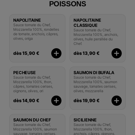
POISSONS
NAPOLITAINE
NAPOLITAINE
Sauce tomate du Chef,
CLASSIQUE
Mozzarella 100%, rondelles
Sauce tomate du Chef,
de tomate, anchois, câpres,
Mozzarella 100%, anchois,
olives, origa
olives, huile persillée du
Chef.
dès 15,90 €
dès 13,90 €
PECHEUSE
SAUMON DI BUFALA
Sauce tomate du Chef,
Sauce tomate du Chef,
Mozzarella 100%, thon,
Mozzarella 100%, saumon
câpres, tomates cerises,
sauvage, tomates cerises,
oignons, olives, ori
olives, mozzarella
dès 14,90 €
dès 19,90 €
SAUMON DU CHEF
SICILIENNE
Sauce tomate du Chef,
Sauce tomate du Chef,
Mozzarella 100%, saumon
Mozzarella 100%, thon,
sauvage, tomates cerises,
anchois, câpres, oignons,