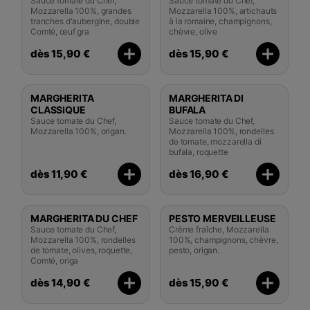
Sauce tomate du Chef,
Sauce tomate du Chef,
Mozzarella 100%, grandes
Mozzarella 100%, artichauts
tranches d'aubergine, double
à la romaine, champignons,
Comté, œuf gra
chèvre, olive
dès 15,90 €
dès 15,90 €
MARGHERITA
MARGHERITA DI
CLASSIQUE
BUFALA
Sauce tomate du Chef,
Sauce tomate du Chef,
Mozzarella 100%, origan.
Mozzarella 100%, rondelles
de tomate, mozzarella di
bufala, roquette
dès 11,90 €
dès 16,90 €
MARGHERITA DU CHEF
PESTO MERVEILLEUSE
Sauce tomate du Chef,
Crème fraîche, Mozzarella
Mozzarella 100%, rondelles
100%, champignons, chèvre,
de tomate, olives, roquette,
pesto, origan.
Comté, origa
dès 14,90 €
dès 15,90 €