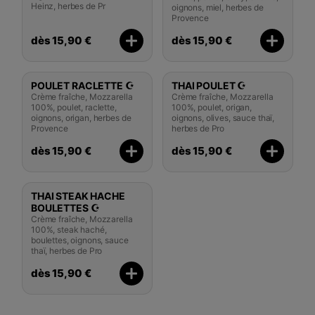
Heinz, herbes de Pr
oignons, miel, herbes de
Provence
dès 15,90 €
dès 15,90 €
POULET RACLETTE ☪️
THAI POULET ☪️
Crème fraîche, Mozzarella
Crème fraîche, Mozzarella
100%, poulet, raclette,
100%, poulet, origan,
oignons, origan, herbes de
oignons, olives, sauce thaï,
Provence
herbes de Pro
dès 15,90 €
dès 15,90 €
THAI STEAK HACHE
BOULETTES ☪️
Crème fraîche, Mozzarella
100%, steak haché,
boulettes, oignons, sauce
thaï, herbes de Pro
dès 15,90 €