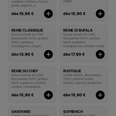
origan.
supérieur, lardons, chèvre,
pesto, oignons, o
dès 15,90 €
dès 15,90 €
REINE CLASSIQUE
REINE DI BUFALA
Sauce tomate du Chef,
Sauce tomate du Chef,
Mozzarella 100%, jambon
Mozzarella 100%, jambon
blanc supérieur,
blanc supérieur,
champignons, origan.
champignons, tomates cerise
dès 13,90 €
dès 17,90 €
REINE DU CHEF
RUSTIQUE
Sauce tomate du Chef,
Crème fraîche, Mozzarella
Mozzarella 100%, jambon
100%, poitrine fumée,
blanc supérieur, tomates
lardons, oignons, Roquefort.
cerises, champignon
dès 15,90 €
dès 15,90 €
SAVOYARD
SOFRENCH
Crème fraîche, Mozzarella
Sauce tomate du Chef,