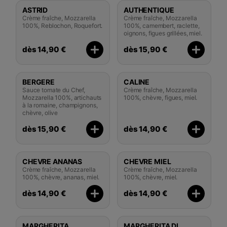
ASTRID
AUTHENTIQUE
Crème fraîche, Mozzarella
Crème fraîche, Mozzarella
100%, Reblochon, Roquefort.
100%, camembert, raclette,
oignons, figues grillées, miel.
dès 14,90 €
dès 15,90 €
BERGERE
CALINE
Sauce tomate du Chef,
Crème fraîche, Mozzarella
Mozzarella 100%, artichauts
100%, chèvre, figues, miel.
à la romaine, champignons,
chèvre, olive
dès 15,90 €
dès 14,90 €
CHEVRE ANANAS
CHEVRE MIEL
Crème fraîche, Mozzarella
Crème fraîche, Mozzarella
100%, chèvre, ananas, miel.
100%, chèvre, miel.
dès 14,90 €
dès 14,90 €
MARGHERITA
MARGHERITA DI