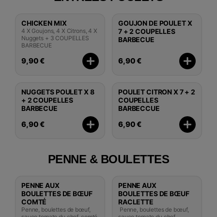
CHICKEN MIX
GOUJON DE POULET X
4 X Goujons, 4 X Citrons, 4 X
7 + 2 COUPELLES
Nuggets + 3 COUPELLES
BARBECUE
BARBECUE
9,90 €
6,90 €
NUGGETS POULET X 8
POULET CITRON X 7 + 2
+ 2 COUPELLES
COUPELLES
BARBECUE
BARBECCUE
6,90 €
6,90 €
PENNE & BOULETTES
PENNE AUX
PENNE AUX
BOULETTES DE BŒUF
BOULETTES DE BŒUF
COMTÉ
RACLETTE
Penne, boulettes de bœuf,
Penne, boulettes de bœuf,
sauce tomate du chef, comté
sauce tomate du chef,