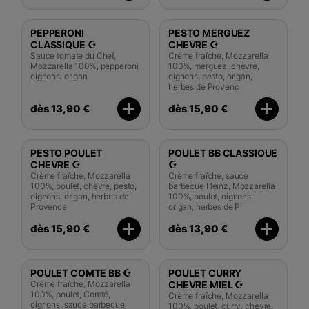
PEPPERONI
PESTO MERGUEZ
CLASSIQUE ☪️
CHEVRE ☪️
Sauce tomate du Chef,
Crème fraîche, Mozzarella
Mozzarella 100%, pepperoni,
100%, merguez, chèvre,
oignons, origan
oignons, pesto, origan,
herbes de Provenc
dès 13,90 €
dès 15,90 €
PESTO POULET
POULET BB CLASSIQUE
CHEVRE ☪️
☪️
Crème fraîche, Mozzarella
Crème fraîche, sauce
100%, poulet, chèvre, pesto,
barbecue Heinz, Mozzarella
oignons, origan, herbes de
100%, poulet, oignons,
Provence
origan, herbes de P
dès 15,90 €
dès 13,90 €
POULET COMTE BB ☪️
POULET CURRY
Crème fraîche, Mozzarella
CHEVRE MIEL ☪️
100%, poulet, Comté,
Crème fraîche, Mozzarella
oignons, sauce barbecue
100%, poulet, curry, chèvre,