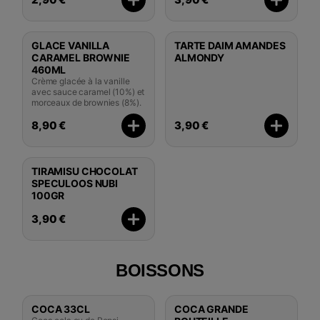
GLACE VANILLA
TARTE DAIM AMANDES
CARAMEL BROWNIE
ALMONDY
460ML
Crème glacée à la vanille
avec sauce caramel (10%) et
morceaux de brownies (8%).
8,90 €
3,90 €
TIRAMISU CHOCOLAT
SPECULOOS NUBI
100GR
3,90 €
BOISSONS
COCA 33CL
COCA GRANDE