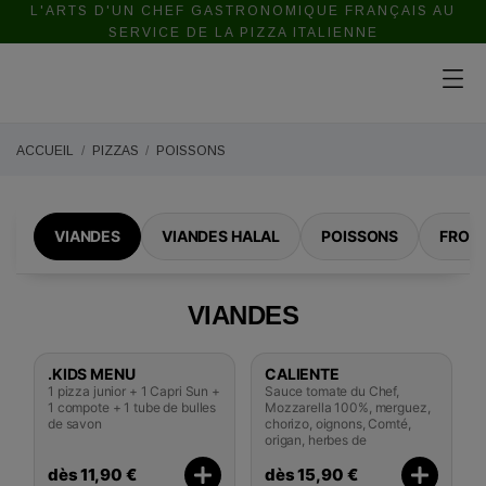
L'ARTS D'UN CHEF GASTRONOMIQUE FRANÇAIS AU
SERVICE DE LA PIZZA ITALIENNE
ACCUEIL
PIZZAS
POISSONS
VIANDES
VIANDES HALAL
POISSONS
FROM
VIANDES
.KIDS MENU
CALIENTE
1 pizza junior + 1 Capri Sun +
Sauce tomate du Chef,
1 compote + 1 tube de bulles
Mozzarella 100%, merguez,
de savon
chorizo, oignons, Comté,
origan, herbes de
dès 11,90 €
dès 15,90 €