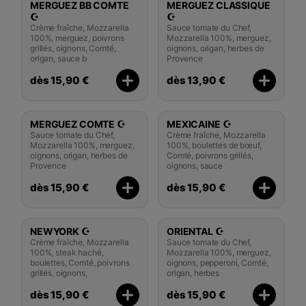
MERGUEZ BB COMTE
MERGUEZ CLASSIQUE
☪️
☪️
Crème fraîche, Mozzarella
Sauce tomate du Chef,
100%, merguez, poivrons
Mozzarella 100%, merguez,
grillés, oignons, Comté,
oignons, origan, herbes de
origan, sauce b
Provence
dès 15,90 €
dès 13,90 €
MERGUEZ COMTE ☪️
MEXICAINE ☪️
Sauce tomate du Chef,
Crème fraîche, Mozzarella
Mozzarella 100%, merguez,
100%, boulettes de bœuf,
oignons, origan, herbes de
Comté, poivrons grillés,
Provence
oignons, sauce
dès 15,90 €
dès 15,90 €
NEWYORK ☪️
ORIENTAL ☪️
Crème fraîche, Mozzarella
Sauce tomate du Chef,
100%, steak haché,
Mozzarella 100%, merguez,
boulettes, Comté, poivrons
oignons, pepperoni, Comté,
grillés, oignons,
origan, herbes
dès 15,90 €
dès 15,90 €