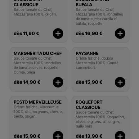
CLASSIQUE
BUFALA
Sauce tomate du Chef,
Sauce tomate du Chef,
Mozzarella 100%, origan.
Mozzarella 100%, rondelles
de tomate, mozzarella di
bufala, roquette
dès 11,90 €
dès 16,90 €
MARGHERITA DU CHEF
PAYSANNE
Sauce tomate du Chef,
Crème fraîche, double
Mozzarella 100%, rondelles
Mozzarella 100%, Comté,
de tomate, olives, roquette,
camembert.
Comté, origa
dès 14,90 €
dès 15,90 €
PESTO MERVEILLEUSE
ROQUEFORT
Crème fraîche, Mozzarella
CLASSIQUE
100%, champignons, chèvre,
Sauce tomate du Chef,
pesto, origan.
Mozzarella 100%, Roquefort,
olives, oignons, ail, origan,
huile pers
dès 15,90 €
dès 13,90 €