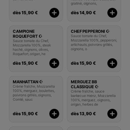
gratiné, oignons,
dès 15,90 €
dès 14,90 €
CAMPIONE
CHEF PEPPERONI ☪️
ROQUEFORT ☪️
Sauce tomate du Chef,
Mozzarella 100%, pepperoni,
Sauce tomate du Chef,
artichauts, poivrons grillés,
Mozzarella 100%, steak
oignons, o
haché, oignons, olives,
Roquefort, origan, he
dès 15,90 €
dès 15,90 €
MANHATTAN ☪️
MERGUEZ BB
Crème fraîche, Mozzarella
CLASSIQUE ☪️
100%, merguez, boulettes,
Crème fraîche, sauce
poivrons grillés, oignons,
barbecue Heinz, Mozzarella
Comté, sauc
100%, merguez, oignons,
origan, herbes de
dès 15,90 €
dès 13,90 €