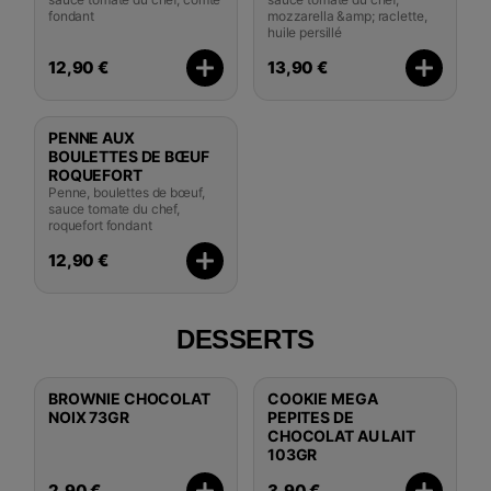
fondant
mozzarella &amp; raclette,
huile persillé
12,90 €
13,90 €
PENNE AUX
BOULETTES DE BŒUF
ROQUEFORT
Penne, boulettes de bœuf,
sauce tomate du chef,
roquefort fondant
12,90 €
DESSERTS
BROWNIE CHOCOLAT
COOKIE MEGA
NOIX 73GR
PEPITES DE
CHOCOLAT AU LAIT
103GR
2,90 €
3,90 €