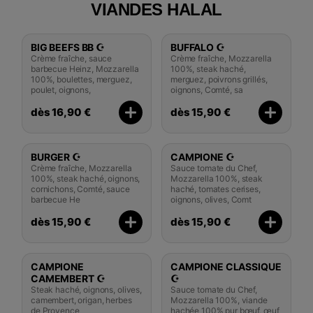
VIANDES HALAL
BIG BEEFS BB ☪️
BUFFALO ☪️
Crème fraîche, sauce
Crème fraîche, Mozzarella
barbecue Heinz, Mozzarella
100%, steak haché,
100%, boulettes, merguez,
merguez, poivrons grillés,
poulet, oignons,
oignons, Comté, sa
dès 16,90 €
dès 15,90 €
BURGER ☪️
CAMPIONE ☪️
Crème fraîche, Mozzarella
Sauce tomate du Chef,
100%, steak haché, oignons,
Mozzarella 100%, steak
cornichons, Comté, sauce
haché, tomates cerises,
barbecue He
oignons, olives, Comt
dès 15,90 €
dès 15,90 €
CAMPIONE
CAMPIONE CLASSIQUE
CAMEMBERT ☪️
☪️
Steak haché, oignons, olives,
Sauce tomate du Chef,
camembert, origan, herbes
Mozzarella 100%, viande
de Provence
hachée 100% pur bœuf, œuf