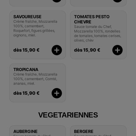
SAVOUREUSE
TOMATES PESTO
Crème fraîche, Mozzarella
CHEVRE
100%, camembert,
Sauce tomate du Chef,
Roquefort, figues grillées,
Mozzarella 100%, rondelles
oignons, miel.
de tomates, tomates cerises,
olives, chèv
dès 15,90 €
dès 15,90 €
TROPICANA
Crème fraîche, Mozzarella
100%, camembert, Comté,
ananas, miel.
dès 15,90 €
VEGETARIENNES
AUBERGINE
BERGERE