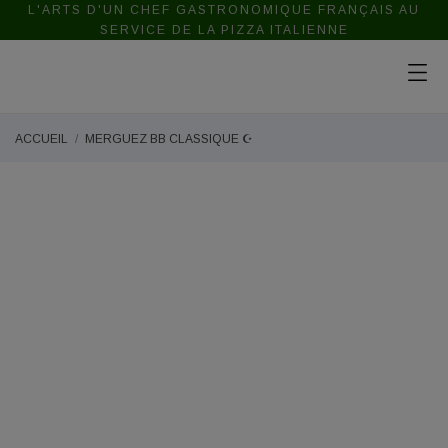
L'ARTS D'UN CHEF GASTRONOMIQUE FRANÇAIS AU
SERVICE DE LA PIZZA ITALIENNE
ACCUEIL
MERGUEZ BB CLASSIQUE ☪️