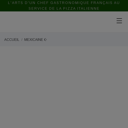
L'ARTS D'UN CHEF GASTRONOMIQUE FRANÇAIS AU
SERVICE DE LA PIZZA ITALIENNE
ACCUEIL
MEXICAINE ☪️