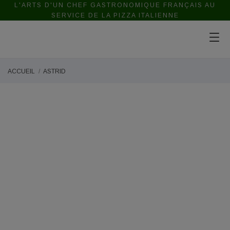
L'ARTS D'UN CHEF GASTRONOMIQUE FRANÇAIS AU
SERVICE DE LA PIZZA ITALIENNE
ACCUEIL
ASTRID