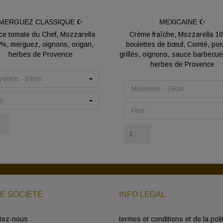
MERGUEZ CLASSIQUE ☪️
MEXICAINE ☪️
e tomate du Chef, Mozzarella
Crème fraîche, Mozzarella 1
%, merguez, oignons, origan,
boulettes de bœuf, Comté, poi
herbes de Provence
grillés, oignons, sauce barbecue
herbes de Provence
Prix
Prix
E SOCIÉTÉ
INFO LEGAL
tez-nous
termes et conditions et de la poli