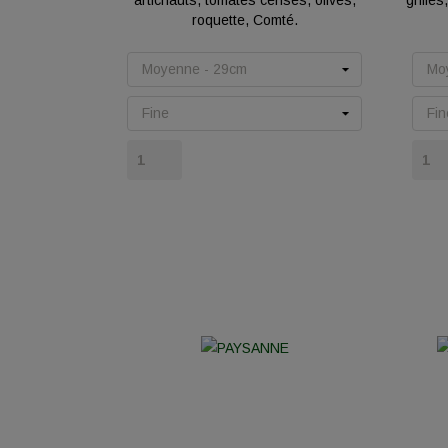
artichauts, tomates cerises, olives,
grillé
roquette, Comté.
Prix