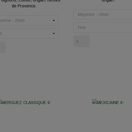
s, oignons, Comté, origan, herbes
origan.
de Provence.
Prix
Prix